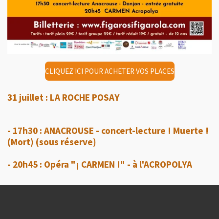
CLIQUEZ ICI POUR ACHETER VOS PLACES
31 juillet : LA ROCHE POSAY
- 17h30 : ANACROUSE - concert-lecture ! Muerte !
(Mort) (sous réserve)
- 20h45 : Opéra "¡ CARMEN !" - à l'ACROPOLYA
© 2026 Figaro Si, Figaro Là
Propulsé par
Webador